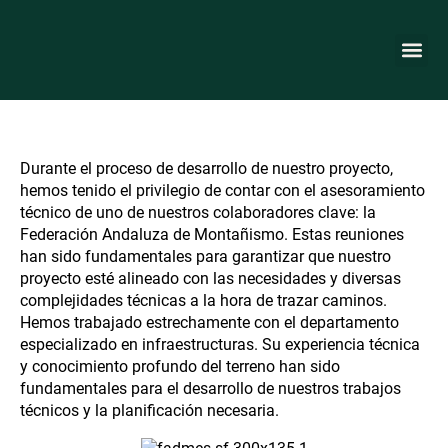
Nota:
24 de febrero de 2023
este
sitio
Colaborador clave:
web
LA FU
PROYECTO SEND
ABRIENDO C
incluye
Federación Andaluza de
un
sistema
Montañismo
de
accesibilidad.
Durante el proceso de desarrollo de nuestro proyecto,
hemos tenido el privilegio de contar con el asesoramiento
técnico de uno de nuestros colaboradores clave: la
Federación Andaluza de Montañismo. Estas reuniones
han sido fundamentales para garantizar que nuestro
proyecto esté alineado con las necesidades y diversas
complejidades técnicas a la hora de trazar caminos.
Hemos trabajado estrechamente con el departamento
especializado en infraestructuras. Su experiencia técnica
y conocimiento profundo del terreno han sido
fundamentales para el desarrollo de nuestros trabajos
técnicos y la planificación necesaria.