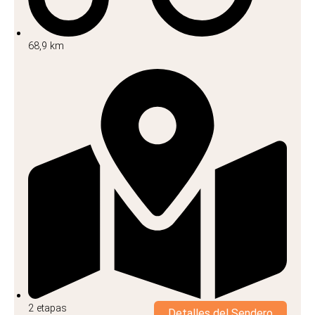
68,9 km
2 etapas
Detalles del Sendero