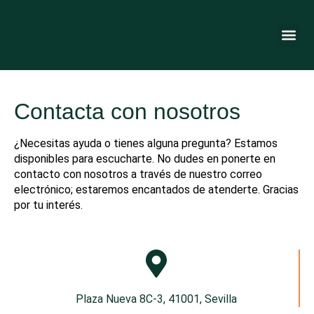
Nota:
este
sitio
web
LA FU
PROYECTO SENDE
ABRIENDO C
incluye
un
sistema
de
Contacta con nosotros
accesibilidad.
¿Necesitas ayuda o tienes alguna pregunta? Estamos
disponibles para escucharte. No dudes en ponerte en
contacto con nosotros a través de nuestro correo
electrónico; estaremos encantados de atenderte. Gracias
por tu interés.
Plaza Nueva 8C-3, 41001, Sevilla