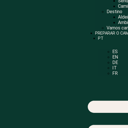
Send
usando
Cami
un
Destino
lector
Alde
de
Ambi
pantalla;
Vamos cam
Presione
PREPARAR O CA
Control-
PT
F10
para
abrir
ES
un
EN
menú
DE
de
IT
accesibilidad.
FR