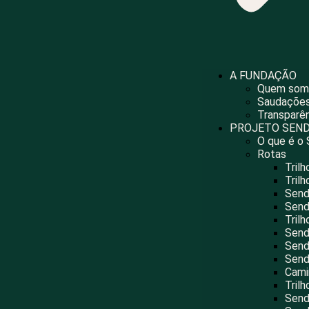
A FUNDAÇÃO
Quem som
Saudações
Transparê
PROJETO SEND
O que é o 
Rotas
Trilh
Tril
Send
Send
Tril
Send
Send
Send
Cami
Tril
Sende