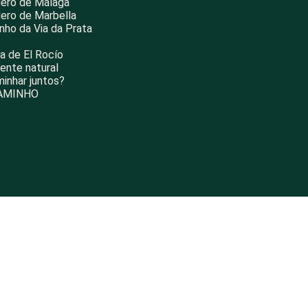
ero de Málaga
ero de Marbella
nho da Via da Prata
ia de El Rocío
ente natural
inhar juntos?
AMINHO