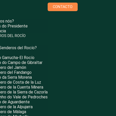
CONTACTO
os nós?
 do Presidente
ncia
ROS DEL ROCÍO
Senderos del Rocío?
o Garrucha-El Rocío
ho do Campo de Gibraltar
ero del Jamón
ero del Fandango
ho da Serra Morena
ero de Costa de la Luz
ero de la Cuenta Minera
ero de la Sierra de Cazorla
nho do Vale de Pedroches
ho de Aguardiente
ro de la Alpujarra
ero de Málaga