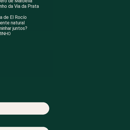
ero de Marbella
nho da Via da Prata
ia de El Rocío
ente natural
inhar juntos?
MINHO