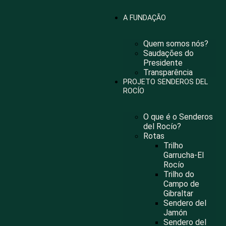
Nota:
este
A FUNDAÇÃO
sitio
web
incluye
Quem somos nós?
un
Saudações do
sistema
Presidente
de
Transparência
accesibilidad.
PROJETO SENDEROS DEL
ROCÍO
O que é o Senderos
del Rocío?
Rotas
Trilho
Garrucha-El
Rocío
Trilho do
Campo de
Gibraltar
Sendero del
Jamón
Sendero del