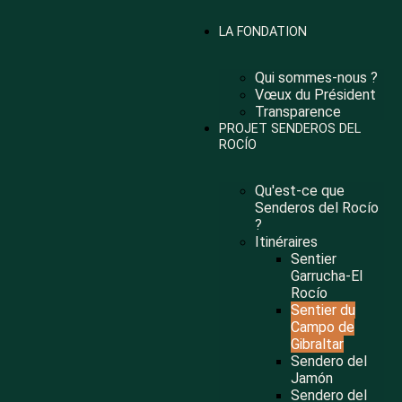
Nota:
este
LA FONDATION
sitio
web
incluye
Qui sommes-nous ?
un
Vœux du Président
sistema
Transparence
de
PROJET SENDEROS DEL
accesibilidad.
ROCÍO
Qu'est-ce que
Senderos del Rocío
?
Itinéraires
Sentier
Garrucha-El
Rocío
Sentier du
Campo de
Gibraltar
Sendero del
Jamón
Sendero del