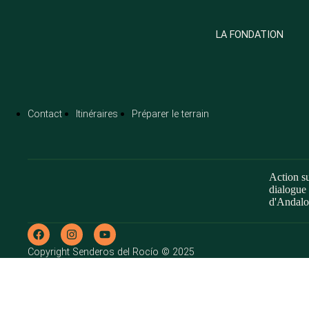
Nota:
este
sitio
LA FONDATION
web
incluye
un
sistema
de
accesibilidad.
Contact
Itinéraires
Préparer le terrain
Presione
Control-
F11
para
ajustar
Action su
el
dialogue 
sitio
d'Andalo
web
a
las
personas
Copyright Senderos del Rocío © 2025
con
discapacidad
visual
que
están